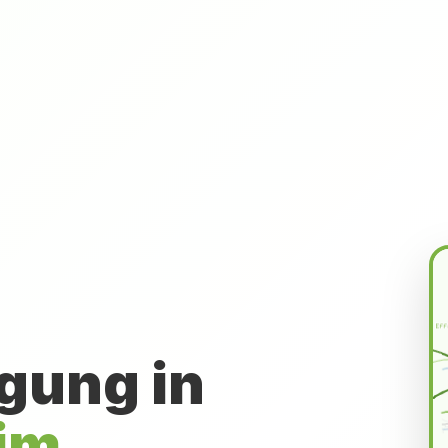
gung in
im