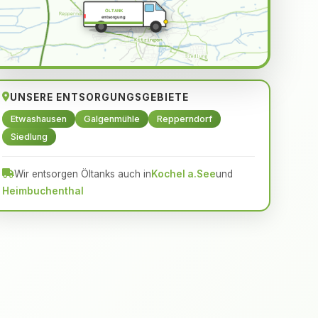
ÖLTANK
entsorgung
UNSERE ENTSORGUNGSGEBIETE
Etwashausen
Galgenmühle
Repperndorf
Siedlung
Wir entsorgen Öltanks auch in
Kochel a.See
und
Heimbuchenthal