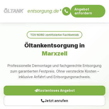
Angebot
ÖLTANK
ÖLTANK
entsorgung.de
anfordern
Startseite
Baden-Württemberg
Marxzell
TÜV NORD zertifizierter Fachbetrieb
Öltankentsorgung in
Marxzell
Professionelle Demontage und fachgerechte Entsorgung
zum garantierten Festpreis. Ohne versteckte Kosten –
inklusive Anfahrt und Entsorgungsnachweis.
Kostenloses Angebot
Jetzt anrufen