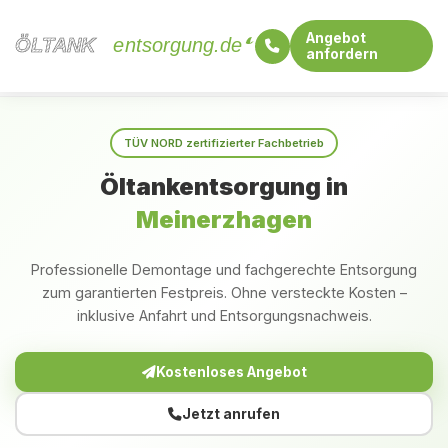
Angebot
ÖLTANK
ÖLTANK
entsorgung.de
anfordern
Startseite
Nordrhein-Westfalen
Meinerzhagen
TÜV NORD zertifizierter Fachbetrieb
Öltankentsorgung in
Meinerzhagen
Professionelle Demontage und fachgerechte Entsorgung
zum garantierten Festpreis. Ohne versteckte Kosten –
inklusive Anfahrt und Entsorgungsnachweis.
Kostenloses Angebot
Jetzt anrufen