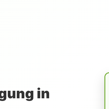
gung in