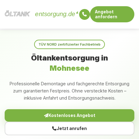
Angebot
ÖLTANK
ÖLTANK
entsorgung.de
anfordern
Startseite
Nordrhein-Westfalen
Mohnesee
TÜV NORD zertifizierter Fachbetrieb
Öltankentsorgung in
Mohnesee
Professionelle Demontage und fachgerechte Entsorgung
zum garantierten Festpreis. Ohne versteckte Kosten –
inklusive Anfahrt und Entsorgungsnachweis.
Kostenloses Angebot
Jetzt anrufen