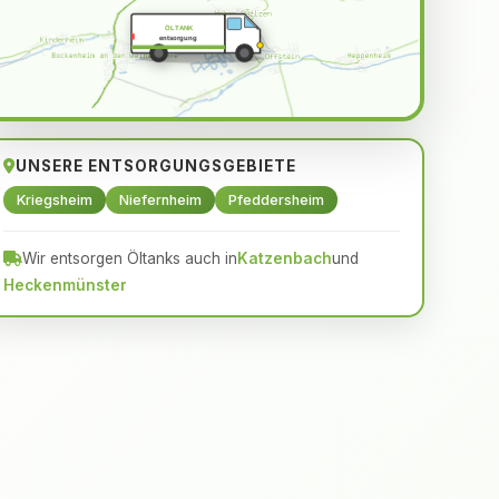
ÖLTANK
entsorgung
UNSERE ENTSORGUNGSGEBIETE
Kriegsheim
Niefernheim
Pfeddersheim
Wir entsorgen Öltanks auch in
Katzenbach
und
Heckenmünster