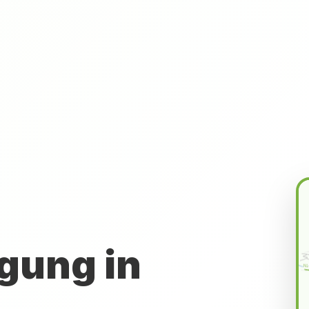
gung in