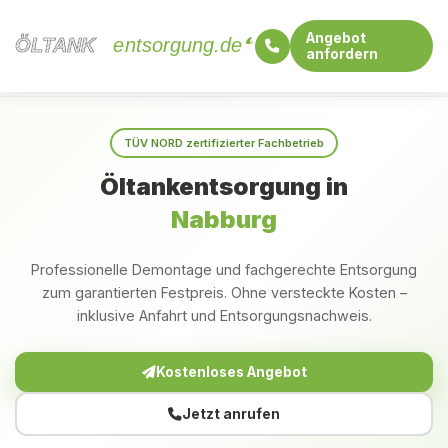
Angebot
ÖLTANK
ÖLTANK
entsorgung.de
anfordern
Startseite
Bayern
Nabburg
TÜV NORD zertifizierter Fachbetrieb
Öltankentsorgung in
Nabburg
Professionelle Demontage und fachgerechte Entsorgung
zum garantierten Festpreis. Ohne versteckte Kosten –
inklusive Anfahrt und Entsorgungsnachweis.
Kostenloses Angebot
Jetzt anrufen