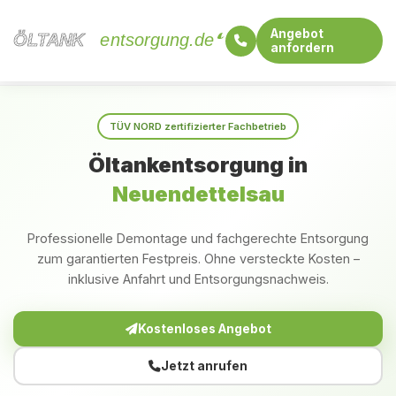
Angebot
ÖLTANK
ÖLTANK
entsorgung.de
anfordern
Startseite
Bayern
Neuendettelsau
TÜV NORD zertifizierter Fachbetrieb
Öltankentsorgung in
Neuendettelsau
Professionelle Demontage und fachgerechte Entsorgung
zum garantierten Festpreis. Ohne versteckte Kosten –
inklusive Anfahrt und Entsorgungsnachweis.
Kostenloses Angebot
Jetzt anrufen