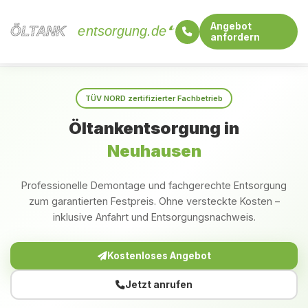
Angebot
ÖLTANK
ÖLTANK
entsorgung.de
anfordern
Startseite
Baden-Württemberg
Neuhausen
TÜV NORD zertifizierter Fachbetrieb
Öltankentsorgung in
Neuhausen
Professionelle Demontage und fachgerechte Entsorgung
zum garantierten Festpreis. Ohne versteckte Kosten –
inklusive Anfahrt und Entsorgungsnachweis.
Kostenloses Angebot
Jetzt anrufen