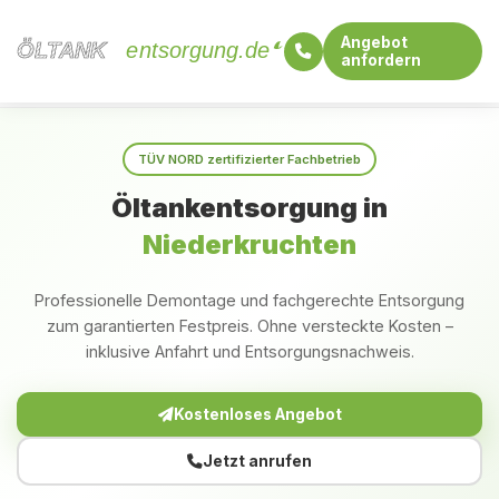
Angebot
ÖLTANK
ÖLTANK
entsorgung.de
anfordern
Startseite
Nordrhein-Westfalen
Niederkruchten
TÜV NORD zertifizierter Fachbetrieb
Öltankentsorgung in
Niederkruchten
Professionelle Demontage und fachgerechte Entsorgung
zum garantierten Festpreis. Ohne versteckte Kosten –
inklusive Anfahrt und Entsorgungsnachweis.
Kostenloses Angebot
Jetzt anrufen