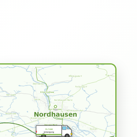
ÖLTANK
entsorgung