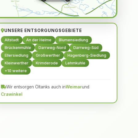
UNSERE ENTSORGUNGSGEBIETE
Altstadt
An der Helme
Blumensiedlung
Brückenmühle
Darrweg-Nord
Darrweg-Süd
Ellersiedlung
Großwerther
Hagenberg-Siedlung
Kleinwerther
Krimderode
Lehmkuhle
+10 weitere
Wir entsorgen Öltanks auch in
Weimar
und
Crawinkel