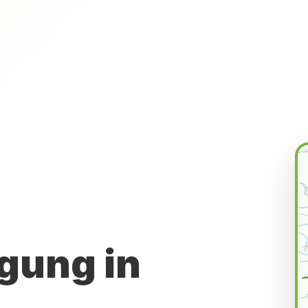
gung in