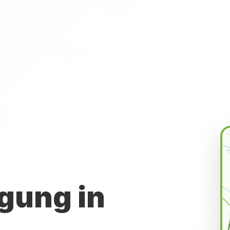
gung in