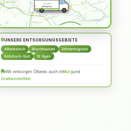
ÖLTANK
entsorgung
UNSERE ENTSORGUNGSGEBIETE
Altwiesloch
Bruchhausen
Emmertsgrund
Rohrbach-Süd
St. Ilgen
Wir entsorgen Öltanks auch in
Murg
und
Grabenstetten