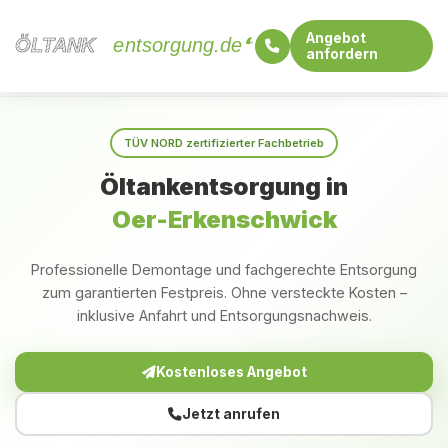
Angebot
ÖLTANK
ÖLTANK
entsorgung.de
anfordern
Startseite
Nordrhein-Westfalen
Oer-Erkenschwick
TÜV NORD zertifizierter Fachbetrieb
Öltankentsorgung in
Oer-Erkenschwick
Professionelle Demontage und fachgerechte Entsorgung
zum garantierten Festpreis. Ohne versteckte Kosten –
inklusive Anfahrt und Entsorgungsnachweis.
Kostenloses Angebot
Jetzt anrufen