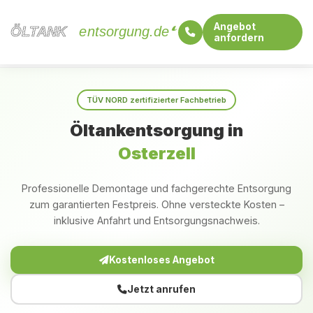
Angebot
ÖLTANK
ÖLTANK
entsorgung.de
anfordern
Startseite
Bayern
Osterzell
TÜV NORD zertifizierter Fachbetrieb
Öltankentsorgung in
Osterzell
Professionelle Demontage und fachgerechte Entsorgung
zum garantierten Festpreis. Ohne versteckte Kosten –
inklusive Anfahrt und Entsorgungsnachweis.
Kostenloses Angebot
Jetzt anrufen