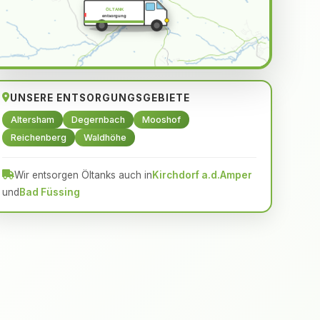
ÖLTANK
entsorgung
UNSERE ENTSORGUNGSGEBIETE
Altersham
Degernbach
Mooshof
Reichenberg
Waldhöhe
Wir entsorgen Öltanks auch in
Kirchdorf a.d.Amper
und
Bad Füssing