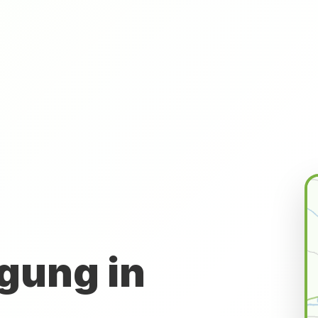
gung in