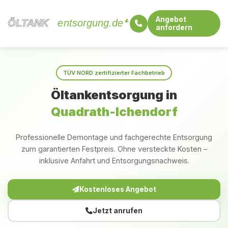
Angebot
ÖLTANK
ÖLTANK
entsorgung.de
anfordern
Startseite
Nordrhein-Westfalen
Quadrath-Ichendorf
TÜV NORD zertifizierter Fachbetrieb
Öltankentsorgung in
Quadrath-Ichendorf
Professionelle Demontage und fachgerechte Entsorgung
zum garantierten Festpreis. Ohne versteckte Kosten –
inklusive Anfahrt und Entsorgungsnachweis.
Kostenloses Angebot
Jetzt anrufen