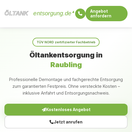
Angebot
ÖLTANK
ÖLTANK
entsorgung.de
anfordern
Startseite
Bayern
Raubling
TÜV NORD zertifizierter Fachbetrieb
Öltankentsorgung in
Raubling
Professionelle Demontage und fachgerechte Entsorgung
zum garantierten Festpreis. Ohne versteckte Kosten –
inklusive Anfahrt und Entsorgungsnachweis.
Kostenloses Angebot
Jetzt anrufen