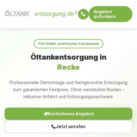
Angebot
ÖLTANK
ÖLTANK
entsorgung.de
anfordern
Startseite
Nordrhein-Westfalen
Recke
TÜV NORD zertifizierter Fachbetrieb
Öltankentsorgung in
Recke
Professionelle Demontage und fachgerechte Entsorgung
zum garantierten Festpreis. Ohne versteckte Kosten –
inklusive Anfahrt und Entsorgungsnachweis.
Kostenloses Angebot
Jetzt anrufen