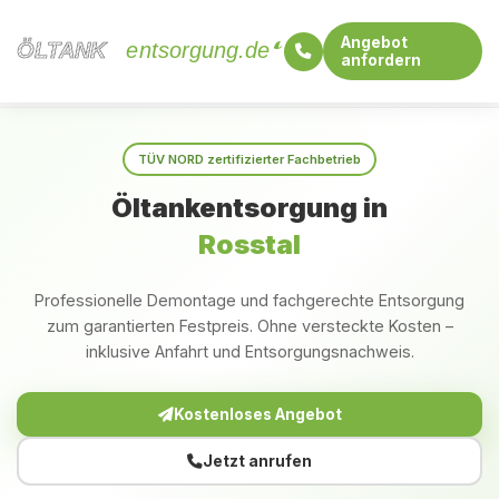
Angebot
ÖLTANK
ÖLTANK
entsorgung.de
anfordern
Startseite
Bayern
Rosstal
TÜV NORD zertifizierter Fachbetrieb
Öltankentsorgung in
Rosstal
Professionelle Demontage und fachgerechte Entsorgung
zum garantierten Festpreis. Ohne versteckte Kosten –
inklusive Anfahrt und Entsorgungsnachweis.
Kostenloses Angebot
Jetzt anrufen