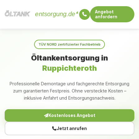
Angebot
ÖLTANK
ÖLTANK
entsorgung.de
anfordern
Startseite
Nordrhein-Westfalen
Ruppichteroth
TÜV NORD zertifizierter Fachbetrieb
Öltankentsorgung in
Ruppichteroth
Professionelle Demontage und fachgerechte Entsorgung
zum garantierten Festpreis. Ohne versteckte Kosten –
inklusive Anfahrt und Entsorgungsnachweis.
Kostenloses Angebot
Jetzt anrufen