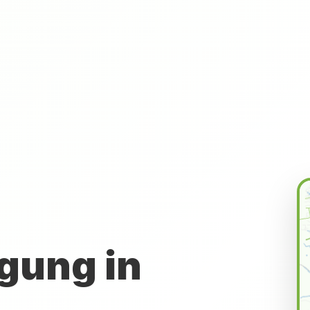
gung in