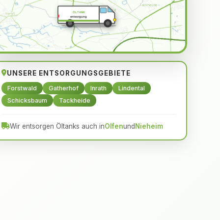
ÖLTANK
entsorgung
UNSERE ENTSORGUNGSGEBIETE
Forstwald
Gatherhof
Inrath
Lindental
Schicksbaum
Tackheide
Wir entsorgen Öltanks auch in
Olfen
und
Nieheim