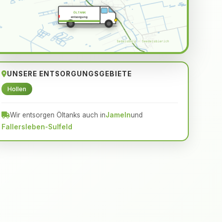
ÖLTANK
entsorgung
UNSERE ENTSORGUNGSGEBIETE
Hollen
Wir entsorgen Öltanks auch in
Jameln
und
Fallersleben-Sulfeld