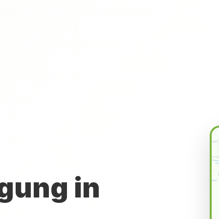
gung in