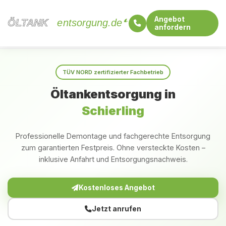
Angebot
ÖLTANK
ÖLTANK
entsorgung.de
anfordern
Startseite
Bayern
Schierling
TÜV NORD zertifizierter Fachbetrieb
Öltankentsorgung in
Schierling
Professionelle Demontage und fachgerechte Entsorgung
zum garantierten Festpreis. Ohne versteckte Kosten –
inklusive Anfahrt und Entsorgungsnachweis.
Kostenloses Angebot
Jetzt anrufen