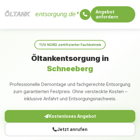
Angebot
ÖLTANK
ÖLTANK
entsorgung.de
anfordern
Startseite
Sachsen
Schneeberg
TÜV NORD zertifizierter Fachbetrieb
Öltankentsorgung in
Schneeberg
Professionelle Demontage und fachgerechte Entsorgung
zum garantierten Festpreis. Ohne versteckte Kosten –
inklusive Anfahrt und Entsorgungsnachweis.
Kostenloses Angebot
Jetzt anrufen