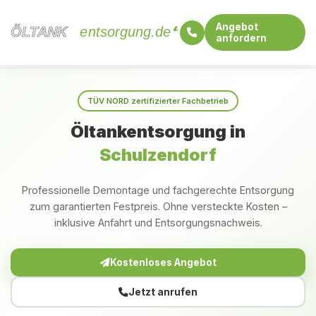
Angebot
ÖLTANK
ÖLTANK
entsorgung.de
anfordern
Startseite
Brandenburg
Schulzendorf
TÜV NORD zertifizierter Fachbetrieb
Öltankentsorgung in
Schulzendorf
Professionelle Demontage und fachgerechte Entsorgung
zum garantierten Festpreis. Ohne versteckte Kosten –
inklusive Anfahrt und Entsorgungsnachweis.
Kostenloses Angebot
Jetzt anrufen