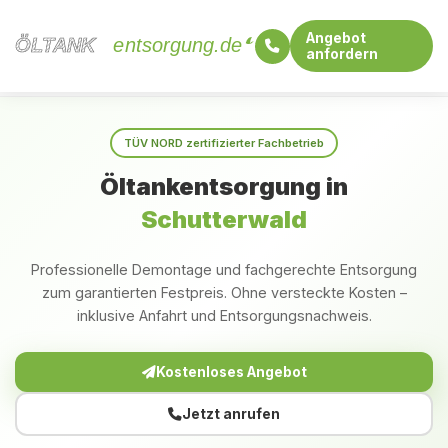
Angebot
ÖLTANK
ÖLTANK
entsorgung.de
anfordern
Startseite
Baden-Württemberg
Schutterwald
TÜV NORD zertifizierter Fachbetrieb
Öltankentsorgung in
Schutterwald
Professionelle Demontage und fachgerechte Entsorgung
zum garantierten Festpreis. Ohne versteckte Kosten –
inklusive Anfahrt und Entsorgungsnachweis.
Kostenloses Angebot
Jetzt anrufen