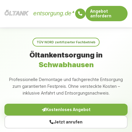
Angebot
ÖLTANK
ÖLTANK
entsorgung.de
anfordern
Startseite
Bayern
Schwabhausen
TÜV NORD zertifizierter Fachbetrieb
Öltankentsorgung in
Schwabhausen
Professionelle Demontage und fachgerechte Entsorgung
zum garantierten Festpreis. Ohne versteckte Kosten –
inklusive Anfahrt und Entsorgungsnachweis.
Kostenloses Angebot
Jetzt anrufen