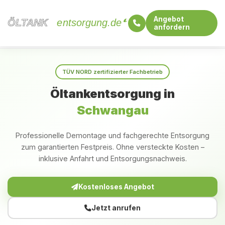
Angebot
ÖLTANK
ÖLTANK
entsorgung.de
anfordern
Startseite
Bayern
Schwangau
TÜV NORD zertifizierter Fachbetrieb
Öltankentsorgung in
Schwangau
Professionelle Demontage und fachgerechte Entsorgung
zum garantierten Festpreis. Ohne versteckte Kosten –
inklusive Anfahrt und Entsorgungsnachweis.
Kostenloses Angebot
Jetzt anrufen