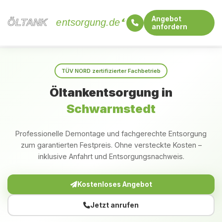
Angebot
ÖLTANK
ÖLTANK
entsorgung.de
anfordern
Startseite
Niedersachsen
Schwarmstedt
TÜV NORD zertifizierter Fachbetrieb
Öltankentsorgung in
Schwarmstedt
Professionelle Demontage und fachgerechte Entsorgung
zum garantierten Festpreis. Ohne versteckte Kosten –
inklusive Anfahrt und Entsorgungsnachweis.
Kostenloses Angebot
Jetzt anrufen