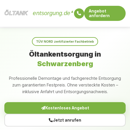
Angebot
ÖLTANK
ÖLTANK
entsorgung.de
anfordern
Startseite
Sachsen
Schwarzenberg
TÜV NORD zertifizierter Fachbetrieb
Öltankentsorgung in
Schwarzenberg
Professionelle Demontage und fachgerechte Entsorgung
zum garantierten Festpreis. Ohne versteckte Kosten –
inklusive Anfahrt und Entsorgungsnachweis.
Kostenloses Angebot
Jetzt anrufen