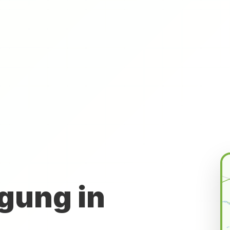
gung in