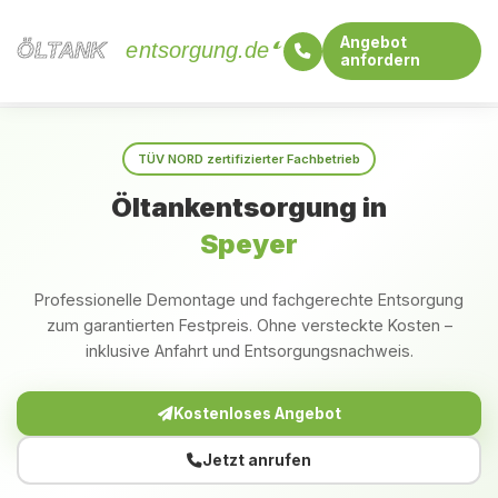
Angebot
ÖLTANK
ÖLTANK
entsorgung.de
anfordern
Startseite
Rheinland-Pfalz
Speyer
TÜV NORD zertifizierter Fachbetrieb
Öltankentsorgung in
Speyer
Professionelle Demontage und fachgerechte Entsorgung
zum garantierten Festpreis. Ohne versteckte Kosten –
inklusive Anfahrt und Entsorgungsnachweis.
Kostenloses Angebot
Jetzt anrufen