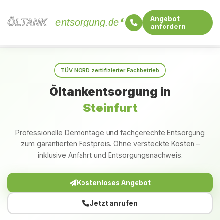
Angebot
ÖLTANK
ÖLTANK
entsorgung.de
anfordern
Startseite
Nordrhein-Westfalen
Steinfurt
TÜV NORD zertifizierter Fachbetrieb
Öltankentsorgung in
Steinfurt
Professionelle Demontage und fachgerechte Entsorgung
zum garantierten Festpreis. Ohne versteckte Kosten –
inklusive Anfahrt und Entsorgungsnachweis.
Kostenloses Angebot
Jetzt anrufen