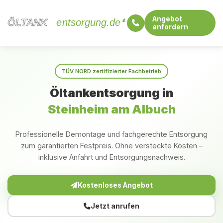
Angebot
ÖLTANK
ÖLTANK
entsorgung.de
anfordern
Startseite
Baden-Württemberg
Steinheim am Albuch
TÜV NORD zertifizierter Fachbetrieb
Öltankentsorgung in
Steinheim am Albuch
Professionelle Demontage und fachgerechte Entsorgung
zum garantierten Festpreis. Ohne versteckte Kosten –
inklusive Anfahrt und Entsorgungsnachweis.
Kostenloses Angebot
Jetzt anrufen