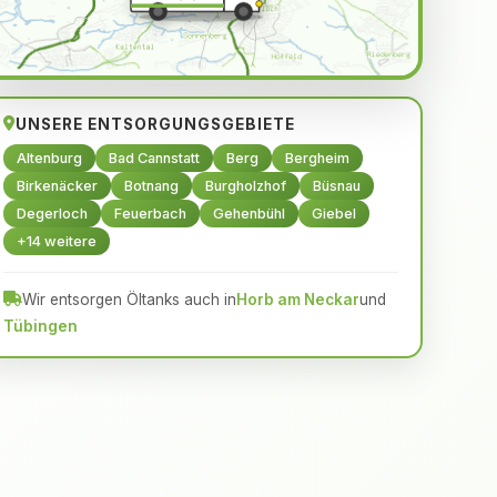
UNSERE ENTSORGUNGSGEBIETE
Altenburg
Bad Cannstatt
Berg
Bergheim
Birkenäcker
Botnang
Burgholzhof
Büsnau
Degerloch
Feuerbach
Gehenbühl
Giebel
+14 weitere
Wir entsorgen Öltanks auch in
Horb am Neckar
und
Tübingen