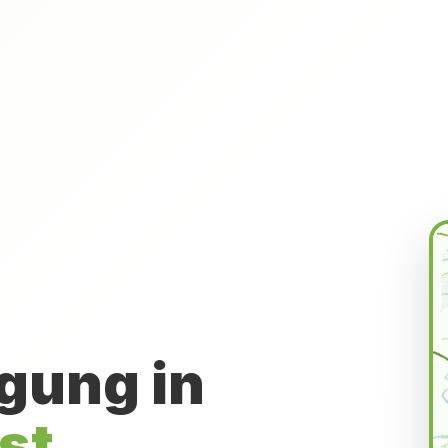
gung in
st