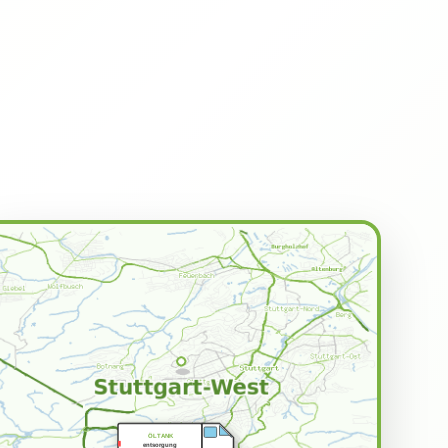
ÖLTANK
entsorgung