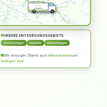
ÖLTANK
entsorgung
UNSERE ENTSORGUNGSGEBIETE
Großeislingen
Heubühl
Kleineislingen
Wir entsorgen Öltanks auch in
Remshalden
und
Stuttgart-Sud