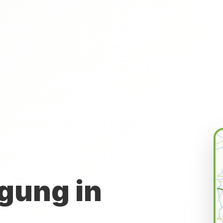
gung in