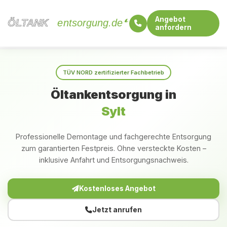
Angebot
ÖLTANK
ÖLTANK
entsorgung.de
anfordern
Startseite
Schleswig-Holstein
Sylt
TÜV NORD zertifizierter Fachbetrieb
Öltankentsorgung in
Sylt
Professionelle Demontage und fachgerechte Entsorgung
zum garantierten Festpreis. Ohne versteckte Kosten –
inklusive Anfahrt und Entsorgungsnachweis.
Kostenloses Angebot
Jetzt anrufen