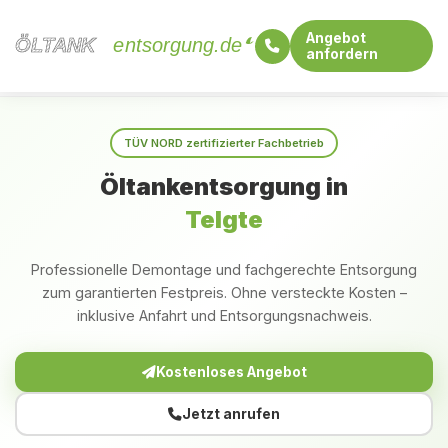
Angebot
ÖLTANK
ÖLTANK
entsorgung.de
anfordern
Startseite
Nordrhein-Westfalen
Telgte
TÜV NORD zertifizierter Fachbetrieb
Öltankentsorgung in
Telgte
Professionelle Demontage und fachgerechte Entsorgung
zum garantierten Festpreis. Ohne versteckte Kosten –
inklusive Anfahrt und Entsorgungsnachweis.
Kostenloses Angebot
Jetzt anrufen