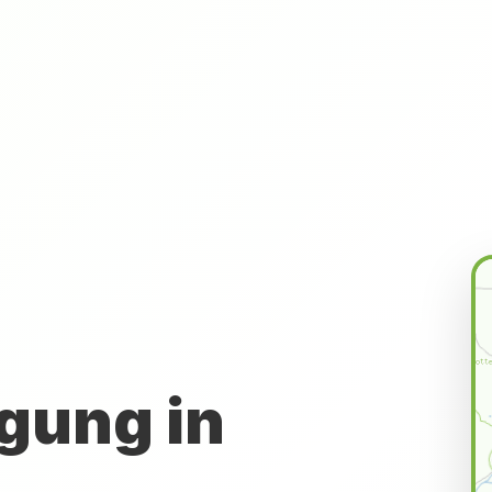
gung in