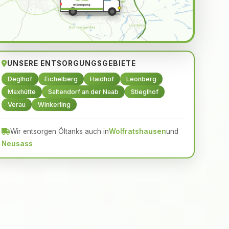
ÖLTANK
entsorgung
UNSERE ENTSORGUNGSGEBIETE
Deglhof
Eichelberg
Haidhof
Leonberg
Maxhütte
Saltendorf an der Naab
Stieglhof
Verau
Winkerling
Wir entsorgen Öltanks auch in
Wolfratshausen
und
Neusass