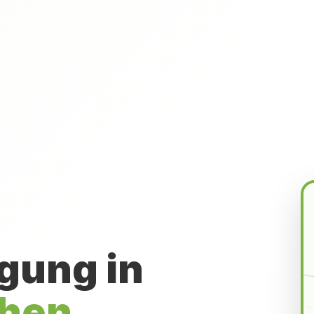
gung in
chen