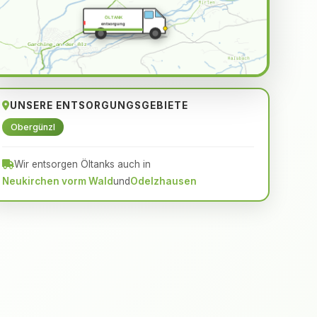
ÖLTANK
entsorgung
UNSERE ENTSORGUNGSGEBIETE
Obergünzl
Wir entsorgen Öltanks auch in
Neukirchen vorm Wald
und
Odelzhausen