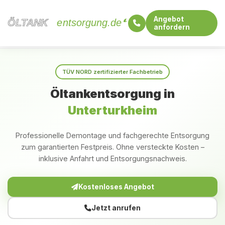
Angebot
ÖLTANK
ÖLTANK
entsorgung.de
anfordern
Startseite
Baden-Württemberg
Unterturkheim
TÜV NORD zertifizierter Fachbetrieb
Öltankentsorgung in
Unterturkheim
Professionelle Demontage und fachgerechte Entsorgung
zum garantierten Festpreis. Ohne versteckte Kosten –
inklusive Anfahrt und Entsorgungsnachweis.
Kostenloses Angebot
Jetzt anrufen