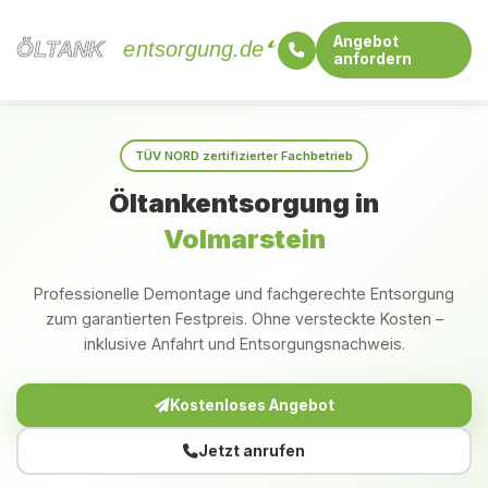
Angebot
ÖLTANK
ÖLTANK
entsorgung.de
anfordern
Startseite
Nordrhein-Westfalen
Volmarstein
TÜV NORD zertifizierter Fachbetrieb
Öltankentsorgung in
Volmarstein
Professionelle Demontage und fachgerechte Entsorgung
zum garantierten Festpreis. Ohne versteckte Kosten –
inklusive Anfahrt und Entsorgungsnachweis.
Kostenloses Angebot
Jetzt anrufen