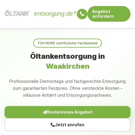
Angebot
ÖLTANK
ÖLTANK
entsorgung.de
anfordern
Startseite
Bayern
Waakirchen
TÜV NORD zertifizierter Fachbetrieb
Öltankentsorgung in
Waakirchen
Professionelle Demontage und fachgerechte Entsorgung
zum garantierten Festpreis. Ohne versteckte Kosten –
inklusive Anfahrt und Entsorgungsnachweis.
Kostenloses Angebot
Jetzt anrufen