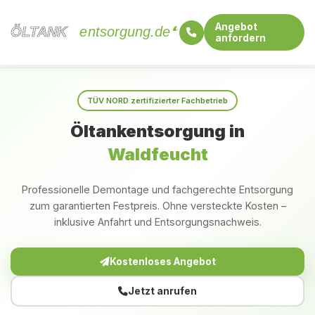
Angebot
ÖLTANK
ÖLTANK
entsorgung.de
anfordern
Startseite
Nordrhein-Westfalen
Waldfeucht
TÜV NORD zertifizierter Fachbetrieb
Öltankentsorgung in
Waldfeucht
Professionelle Demontage und fachgerechte Entsorgung
zum garantierten Festpreis. Ohne versteckte Kosten –
inklusive Anfahrt und Entsorgungsnachweis.
Kostenloses Angebot
Jetzt anrufen