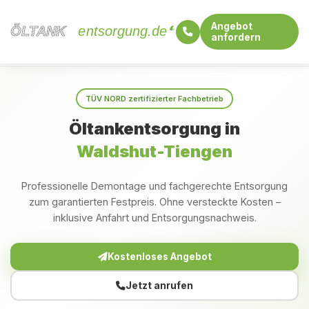
Angebot
ÖLTANK
ÖLTANK
entsorgung.de
anfordern
Startseite
Baden-Württemberg
Waldshut-Tiengen
TÜV NORD zertifizierter Fachbetrieb
Öltankentsorgung in
Waldshut-Tiengen
Professionelle Demontage und fachgerechte Entsorgung
zum garantierten Festpreis. Ohne versteckte Kosten –
inklusive Anfahrt und Entsorgungsnachweis.
Kostenloses Angebot
Jetzt anrufen