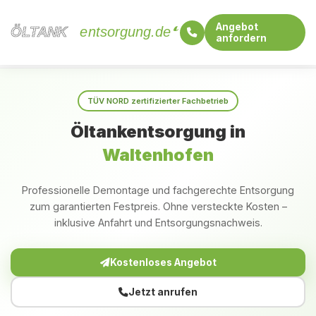
Angebot
ÖLTANK
ÖLTANK
entsorgung.de
anfordern
Startseite
Bayern
Waltenhofen
TÜV NORD zertifizierter Fachbetrieb
Öltankentsorgung in
Waltenhofen
Professionelle Demontage und fachgerechte Entsorgung
zum garantierten Festpreis. Ohne versteckte Kosten –
inklusive Anfahrt und Entsorgungsnachweis.
Kostenloses Angebot
Jetzt anrufen