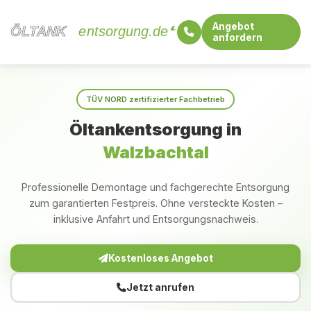
Angebot
ÖLTANK
ÖLTANK
entsorgung.de
anfordern
Startseite
Baden-Württemberg
Walzbachtal
TÜV NORD zertifizierter Fachbetrieb
Öltankentsorgung in
Walzbachtal
Professionelle Demontage und fachgerechte Entsorgung
zum garantierten Festpreis. Ohne versteckte Kosten –
inklusive Anfahrt und Entsorgungsnachweis.
Kostenloses Angebot
Jetzt anrufen