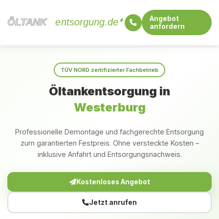
Angebot
ÖLTANK
ÖLTANK
entsorgung.de
anfordern
Startseite
Rheinland-Pfalz
Westerburg
TÜV NORD zertifizierter Fachbetrieb
Öltankentsorgung in
Westerburg
Professionelle Demontage und fachgerechte Entsorgung
zum garantierten Festpreis. Ohne versteckte Kosten –
inklusive Anfahrt und Entsorgungsnachweis.
Kostenloses Angebot
Jetzt anrufen