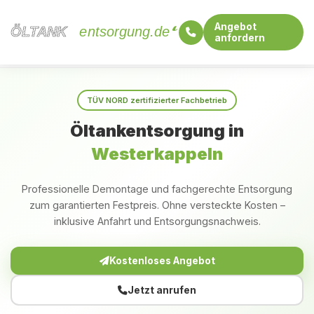
Angebot
ÖLTANK
ÖLTANK
entsorgung.de
anfordern
Startseite
Nordrhein-Westfalen
Westerkappeln
TÜV NORD zertifizierter Fachbetrieb
Öltankentsorgung in
Westerkappeln
Professionelle Demontage und fachgerechte Entsorgung
zum garantierten Festpreis. Ohne versteckte Kosten –
inklusive Anfahrt und Entsorgungsnachweis.
Kostenloses Angebot
Jetzt anrufen