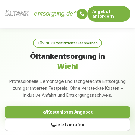
Angebot
ÖLTANK
ÖLTANK
entsorgung.de
anfordern
Startseite
Nordrhein-Westfalen
Wiehl
TÜV NORD zertifizierter Fachbetrieb
Öltankentsorgung in
Wiehl
Professionelle Demontage und fachgerechte Entsorgung
zum garantierten Festpreis. Ohne versteckte Kosten –
inklusive Anfahrt und Entsorgungsnachweis.
Kostenloses Angebot
Jetzt anrufen